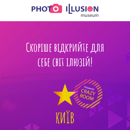
Скоріше відкрийте для
себе світ ілюзій!
КИЇВ